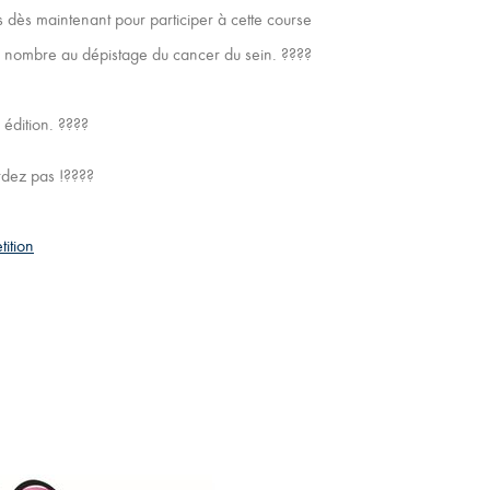
 dès maintenant pour participer à cette course
nd nombre au dépistage du cancer du sein. ????‍
édition. ????
rdez pas !????
ition