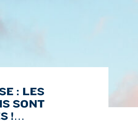
E : LES
NS SONT
S !…