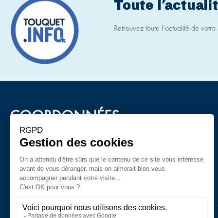
Toute l'actualit
Retrouvez toute l’actualité de votre v
COORDONNÉES
Mairie du Touquet-Paris-Plage
Boulevard Daloz
62520 Le Touquet-Paris-Plage
Tel : 03 21 06 72 72
Ouverture du lundi au vendredi de 8h à 12h et de 13h30 à