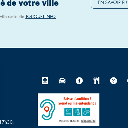
é de votre ville
EN SAVOIR PL
ille sur le site
TOUQUET.INFO
 17h30.