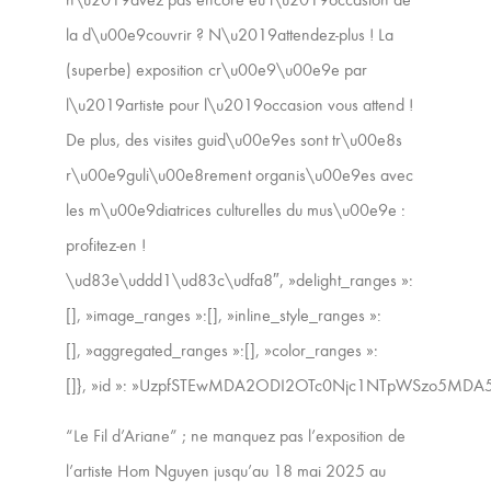
la d\u00e9couvrir ? N\u2019attendez-plus ! La
(superbe) exposition cr\u00e9\u00e9e par
l\u2019artiste pour l\u2019occasion vous attend !
De plus, des visites guid\u00e9es sont tr\u00e8s
r\u00e9guli\u00e8rement organis\u00e9es avec
les m\u00e9diatrices culturelles du mus\u00e9e :
profitez-en !
\ud83e\uddd1\ud83c\udfa8″, »delight_ranges »:
[], »image_ranges »:[], »inline_style_ranges »:
[], »aggregated_ranges »:[], »color_ranges »:
[]}, »id »: »UzpfSTEwMDA2ODI2OTc0Njc1NTpWSzo5M
“Le Fil d’Ariane” ; ne manquez pas l’exposition de
l’artiste Hom Nguyen jusqu’au 18 mai 2025 au