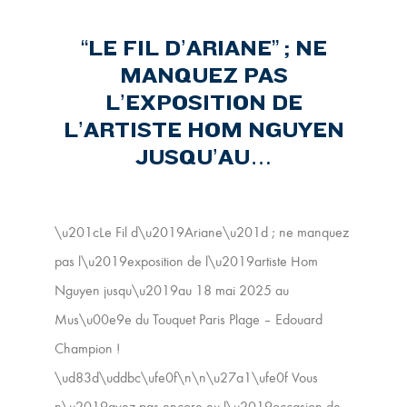
“LE FIL D’ARIANE” ; NE
MANQUEZ PAS
L’EXPOSITION DE
L’ARTISTE HOM NGUYEN
JUSQU’AU…
\u201cLe Fil d\u2019Ariane\u201d ; ne manquez
pas l\u2019exposition de l\u2019artiste Hom
Nguyen jusqu\u2019au 18 mai 2025 au
Mus\u00e9e du Touquet Paris Plage – Edouard
Champion !
\ud83d\uddbc\ufe0f\n\n\u27a1\ufe0f Vous
n\u2019avez pas encore eu l\u2019occasion de