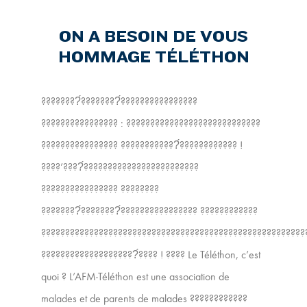
ON A BESOIN DE VOUS
HOMMAGE TÉLÉTHON
????????́????????́????????????????
???????????????? : ????????????????????????????
???????????????? ????????????́???????????? !
????’????́????????????????????????
???????????????? ????????
????????́????????́???????????????? ????????????
???????????????????????????????????????????????????????
????????????????????́???? ! ???? Le Téléthon, c’est
quoi ? L’AFM-Téléthon est une association de
malades et de parents de malades ????????????