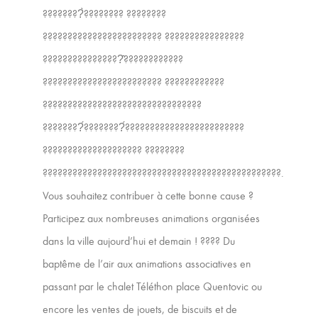
????????̀???????? ????????
???????????????????????? ????????????????
????????????????̂????????????
???????????????????????? ????????????
????????????????????????????????
????????́????????́????????????????????????
???????????????????? ????????
????????????????????????????????????????????????.
Vous souhaitez contribuer à cette bonne cause ?
Participez aux nombreuses animations organisées
dans la ville aujourd’hui et demain ! ???? Du
baptême de l’air aux animations associatives en
passant par le chalet Téléthon place Quentovic ou
encore les ventes de jouets, de biscuits et de