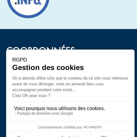
COORDONNÉES
Mairie du Touquet-Paris-Plage
Boulevard Daloz
62520 Le Touquet-Paris-Plage
Tel : 03 21 06 72 72
Ouverture du lundi au vendredi de 8h à 12h et de 13h30 à
Le samedi de 9h à 12h.