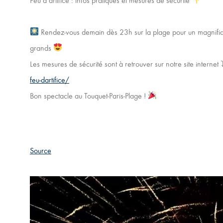
Feu d’artifice : infos pratiques et mesures de sécurité
Rendez-vous demain dès 23h sur la plage pour un magnifique 𝗳𝗲
grands
Les mesures de sécurité sont à retrouver sur notre site internet
feu-dartifice/
Bon spectacle au Touquet-Paris-Plage !
Source