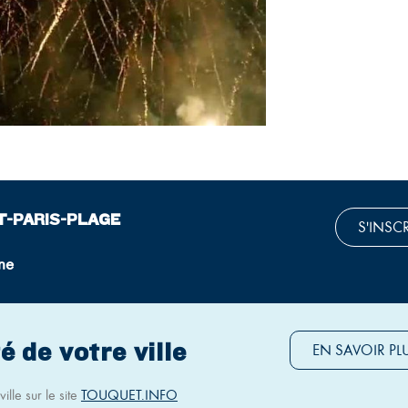
T-PARIS-PLAGE
S'INSC
ne
é de votre ville
EN SAVOIR PL
ille sur le site
TOUQUET.INFO