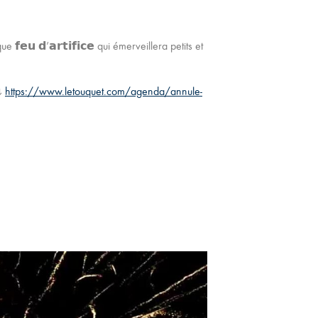
𝘂 𝗱’𝗮𝗿𝘁𝗶𝗳𝗶𝗰𝗲 qui émerveillera petits et
 ⤵
https://www.letouquet.com/agenda/annule-