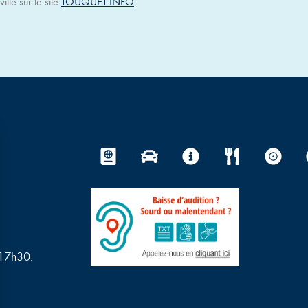
ille sur le site
TOUQUET.INFO
 17h30.