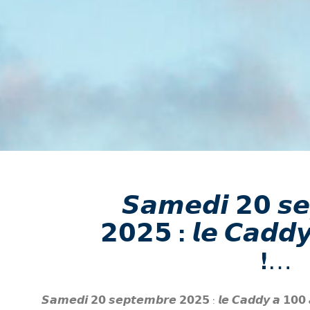
𝙎𝙖𝙢𝙚𝙙𝙞 𝟮𝟬 𝙨
𝟮𝟬𝟮𝟱 : 𝙡𝙚 𝘾𝙖𝙙𝙙
!…
𝙎𝙖𝙢𝙚𝙙𝙞 𝟮𝟬 𝙨𝙚𝙥𝙩𝙚𝙢𝙗𝙧𝙚 𝟮𝟬𝟮𝟱 : 𝙡𝙚 𝘾𝙖𝙙𝙙𝙮 𝙖 𝟭𝟬𝟬 